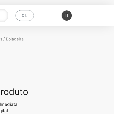
is
/ Boiadeira
roduto
Imediata
gital