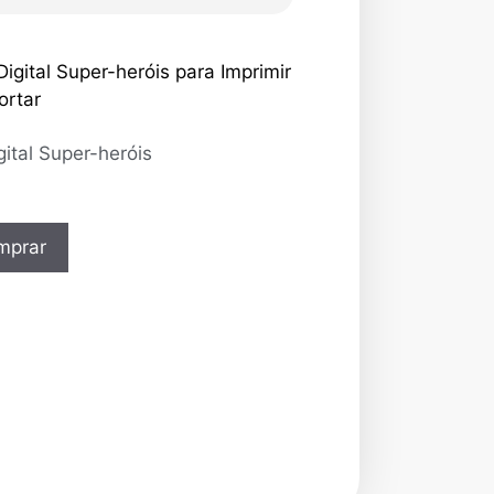
gital Super-heróis
mprar