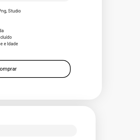
Png, Studio
da
cluído
 e Idade
omprar