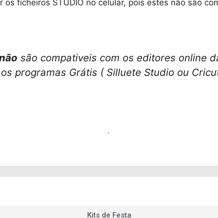
ir os ficheiros STUDIO no celular, pois estes não são c
não
são compativeis com os editores online da
r os programas Grátis ( Silluete Studio ou Cric
Kits de Festa