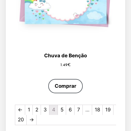
Chuva de Benção
1.49
€
Comprar
←
1
2
3
4
5
6
7
…
18
19
20
→