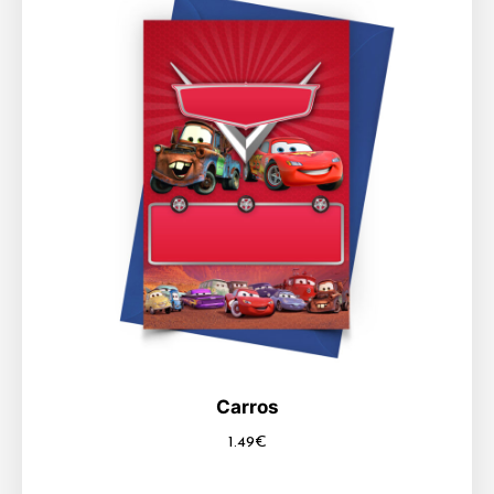
Carros
1.49
€