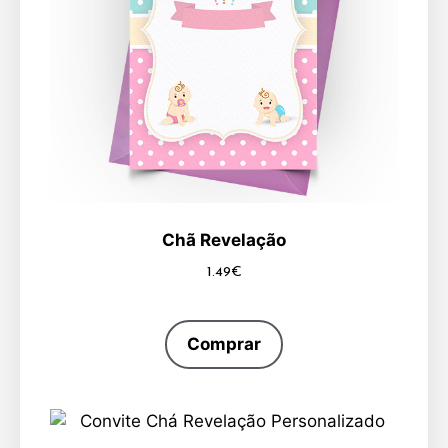
Chã Revelação
1.49
€
Comprar