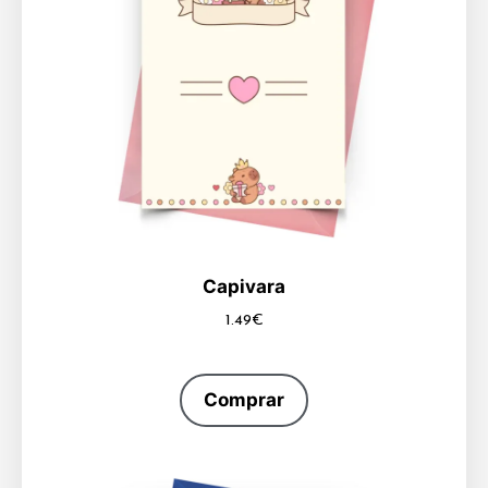
Capivara
1.49
€
Comprar